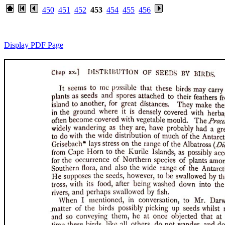
450
451
452
453
454
455
456
Display PDF Page