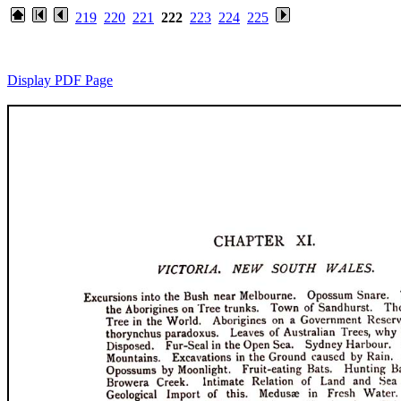
219
220
221
222
223
224
225
Display PDF Page