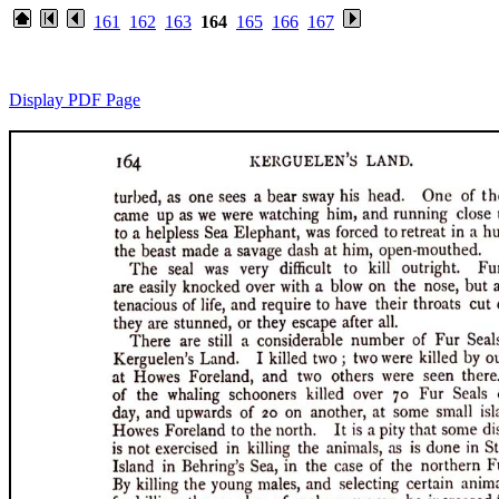
161
162
163
164
165
166
167
Display PDF Page