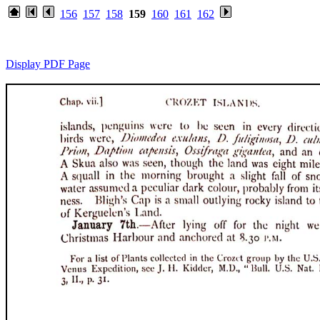
156
157
158
159
160
161
162
Display PDF Page