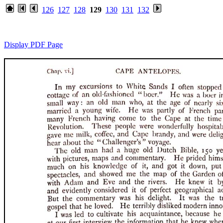
126
127
128
129
130
131
132
Display PDF Page