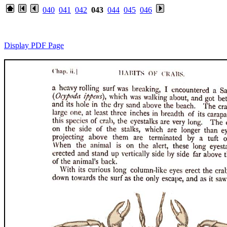
040
041
042
043
044
045
046
Display PDF Page