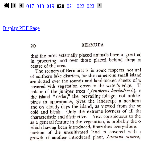
017
018
019
020
021
022
023
Display PDF Page