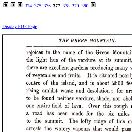
374
375
376
377
378
379
380
Display PDF Page