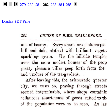
279
280
281
282
283
284
285
Display PDF Page