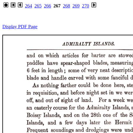
264
265
266
267
268
269
270
Display PDF Page