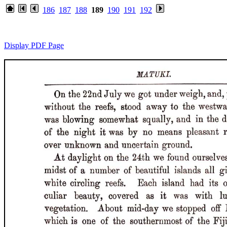
186
187
188
189
190
191
192
Display PDF Page