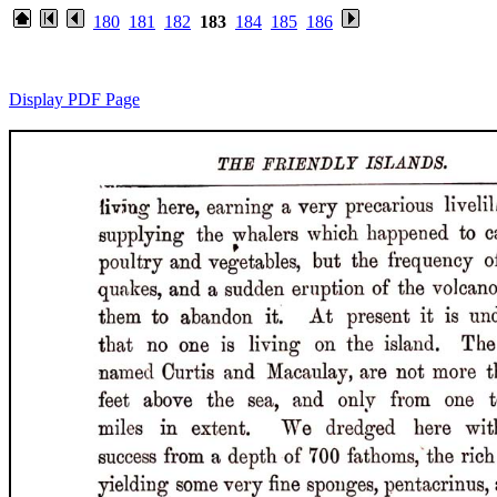
180
181
182
183
184
185
186
Display PDF Page