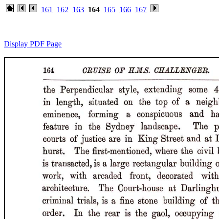
161
162
163
164
165
166
167
Display PDF Page