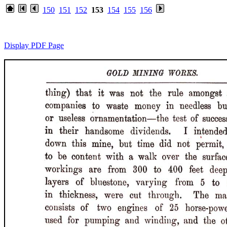
150
151
152
153
154
155
156
Display PDF Page