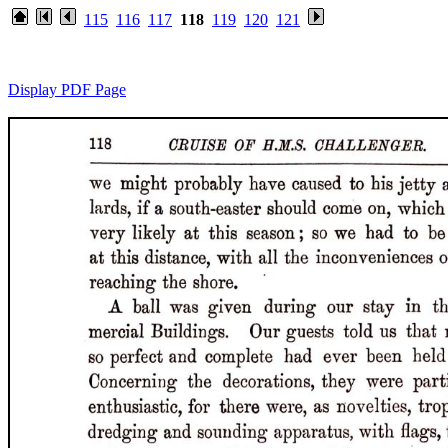
115
116
117
118
119
120
121
Display PDF Page