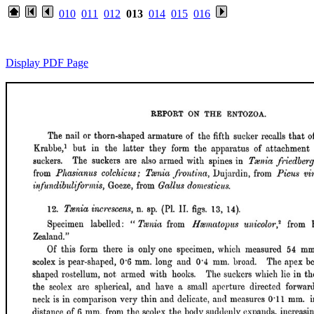
010
011
012
013
014
015
016
Display PDF Page