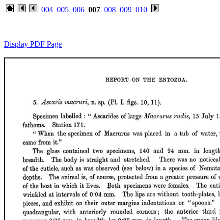
004
005
006
007
008
009
010
Display PDF Page