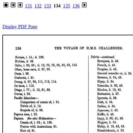
131
132
133
134
135
136
Display PDF Page