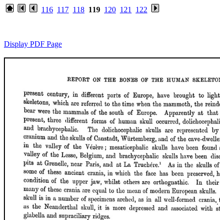
116
117
118
119
120
121
122
Display PDF Page