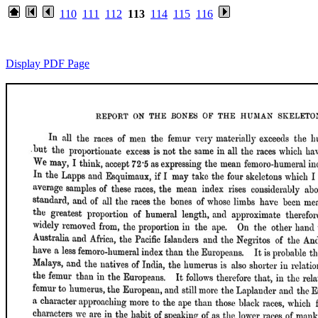
110
111
112
113
114
115
116
Display PDF Page