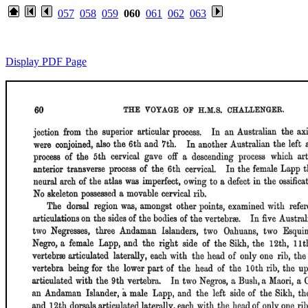
057
058
059
060
061
062
063
Display PDF Page