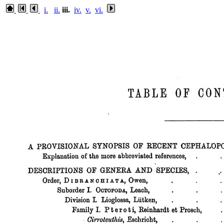
i.
ii.
iii.
iv.
v.
vi.