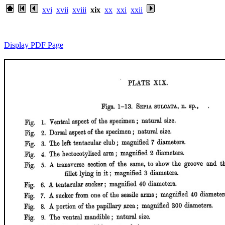
xvi
xvii
xviii
xix
xx
xxi
xxii
Display PDF Page