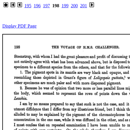
195
196
197
198
199
200
201
Display PDF Page