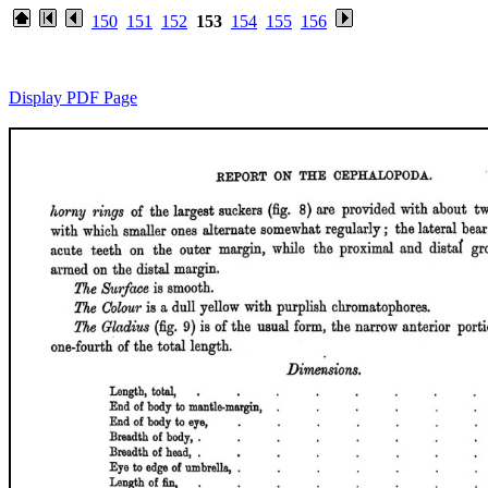
150
151
152
153
154
155
156
Display PDF Page