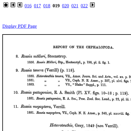
016
017
018
019
020
021
022
Display PDF Page