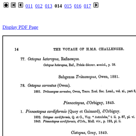
011
012
013
014
015
016
017
Display PDF Page