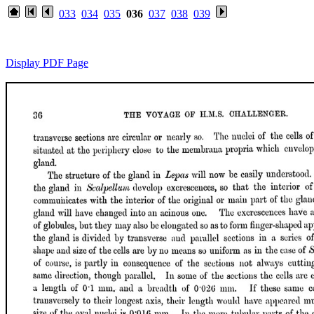
033
034
035
036
037
038
039
Display PDF Page