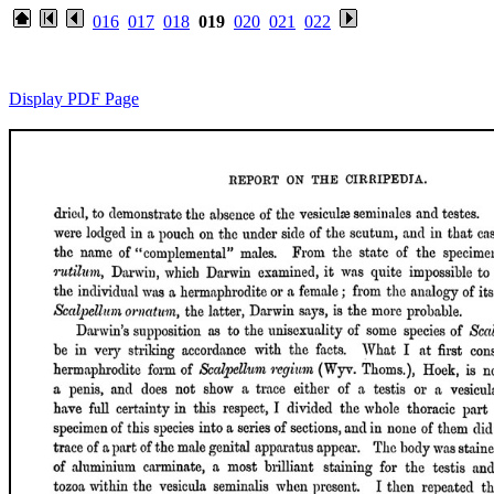
016
017
018
019
020
021
022
Display PDF Page