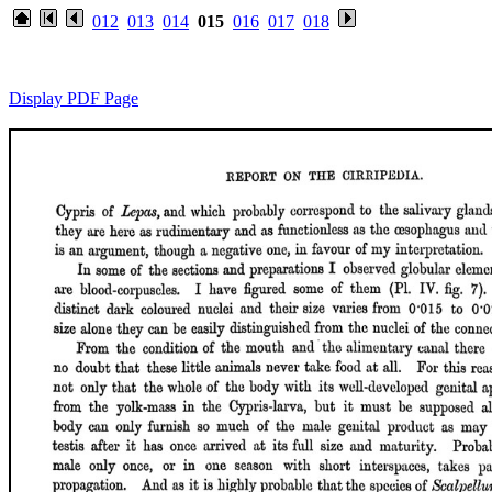
012
013
014
015
016
017
018
Display PDF Page