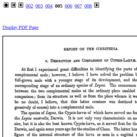
002
003
004
005
006
007
008
Display PDF Page